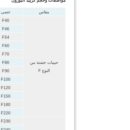
مواصفات وحجم كربيد البورون
مقاس
حصى
F40
F46
F54
F60
F70
حبيبات خشنة من
F80
النوع F
F90
F100
F120
F150
F180
F220
F230
F240