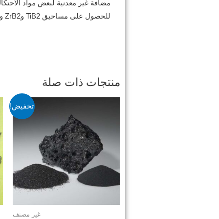
مضافة غير معدنية لبعض مواد الاحتكا
للحصول على مساحيق TiB2 وZrB2 وCrB2 وغيرها.
منتجات ذات صلة
تخفيض!
غير مصنف