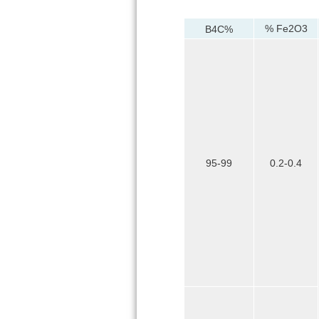
Fe2O3 %
B4C%
95-99
0.2-0.4