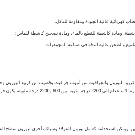
اب كهربائية عالية الجودة ومقاومة للتآكل،
كاشطة، ومادة كاشطة للقطع بالماء، ومادة تصحيح كاشطة للماس؛
لميع والطحن عالية الدقة في صناعة المجوهرات.
ربيد البورون والجرافيت من أنبوب جرافيت وقضيب من كربيد البورون وجلب
، يكون فرق الجهد مرتبطًا خطيًا بدرجة الحرارة.
وجين. ويمكن استخدامه كعامل بورون للفولاذ وسبائك أخرى لبورون سطح الف