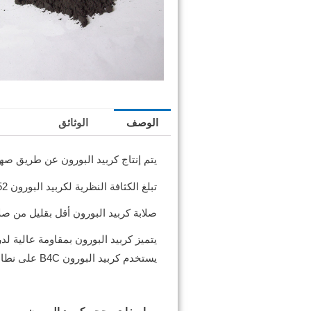
الوصف
الوثائق
يتم إنتاج كربيد البورون عن طريق صهر
تبلغ الكثافة النظرية لكربيد البورون 2.52 جم/سم³؛ وتبلغ درجة انصهاره 2450 درجة مئوية؛ وتبلغ صلابته المجهرية 4950 كجم/مم²
صلابة كربيد البورون أقل بقليل من صلابة
يتميز كربيد البورون بمقاومة عالية 
يستخدم كربيد البورون B4C على نطاق واسع في العديد من مجالات المواد الجديدة.