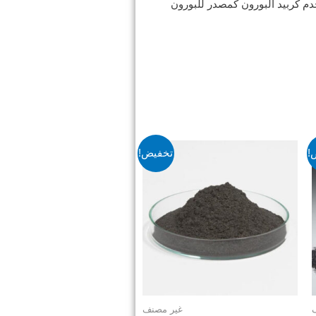
دم كربيد البورون كمصدر للبورون
!
تخفيض!
غير مصنف