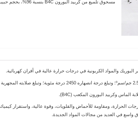
مسحوق تلميع من كربيد البورون B4C بنسبة 96%، بحجم حبيبات 7-10 ميكرون
 البوريك والمواد الكربونية في درجات حرارة عالية في أفران كهربائية.
 الماس وكربيد البورون المكعب (B4C).
لدرجات الحرارة، ومقاومة للأحماض والقلويات، وقوة عالية، واستقرار كيم