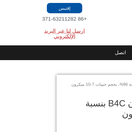
إقتبس
+86 371-63211282
ارسل لنا عبر البريد
الإلكتروني
اتصل
مسحوق تلميع من كربيد البورون B4C بنسبة