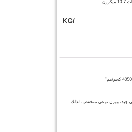
/KG
يائي جيد، ووزن نوعي منخفض، لذلك